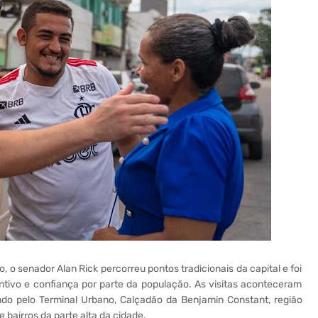
, o senador Alan Rick percorreu pontos tradicionais da capital e foi
tivo e confiança por parte da população. As visitas aconteceram
ando pelo Terminal Urbano, Calçadão da Benjamin Constant, região
bairros da parte alta da cidade.