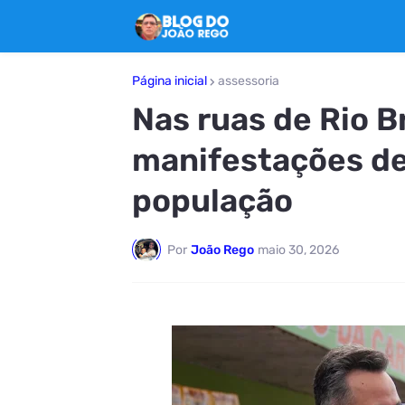
Página inicial
assessoria
Nas ruas de Rio B
manifestações de
população
Por
João Rego
maio 30, 2026