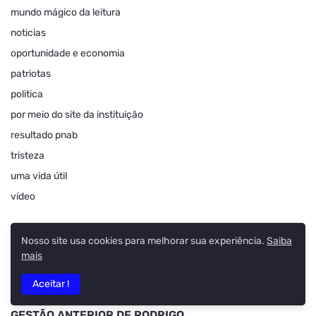
mundo mágico da leitura
noticias
oportunidade e economia
patriotas
politica
por meio do site da instituição
resultado pnab
tristeza
uma vida útil
vídeo
TOTAL DE VISUALIZAÇÕES DE PÁGINA
Nosso site usa cookies para melhorar sua experiência.
Saiba
mais
12,670,595
Aceitar !
GESTÃO ANTERIOR DE RODRIGO