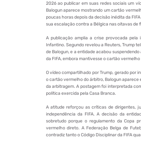
2026 ao publicar em suas redes sociais um víde
Balogun aparece mostrando um cartão vermelho
poucas horas depois da decisão inédita da FIFA
sua escalação contra a Bélgica nas oitavas de fi
A publicação amplia a crise provocada pela i
Infantino. Segundo revelou a Reuters, Trump te
de Balogun, e a entidade acabou suspendendo a
da FIFA, embora mantivesse o cartão vermelho n
O vídeo compartilhado por Trump, gerado por inte
o cartão vermelho do árbitro, Balogun aparece ex
da arbitragem. A postagem foi interpretada c
política exercida pela Casa Branca.
A atitude reforçou as críticas de dirigentes,
independência da FIFA. A decisão da entida
sobretudo porque o regulamento da Copa pr
vermelho direto. A Federação Belga de Futeb
contradiz tanto o Código Disciplinar da FIFA q