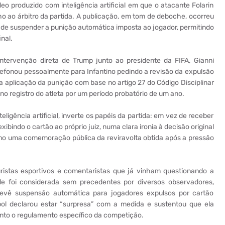
o produzido com inteligência artificial em que o atacante Folarin
 ao árbitro da partida. A publicação, em tom de deboche, ocorreu
 de suspender a punição automática imposta ao jogador, permitindo
nal.
ntervenção direta de Trump junto ao presidente da FIFA, Gianni
lefonou pessoalmente para Infantino pedindo a revisão da expulsão
 aplicação da punição com base no artigo 27 do Código Disciplinar
o registro do atleta por um período probatório de um ano.
ligência artificial, inverte os papéis da partida: em vez de receber
ibindo o cartão ao próprio juiz, numa clara ironia à decisão original
omo uma comemoração pública da reviravolta obtida após a pressão
 juristas esportivos e comentaristas que já vinham questionando a
de foi considerada sem precedentes por diversos observadores,
evê suspensão automática para jogadores expulsos por cartão
ol declarou estar “surpresa” com a medida e sustentou que ela
uanto o regulamento específico da competição.