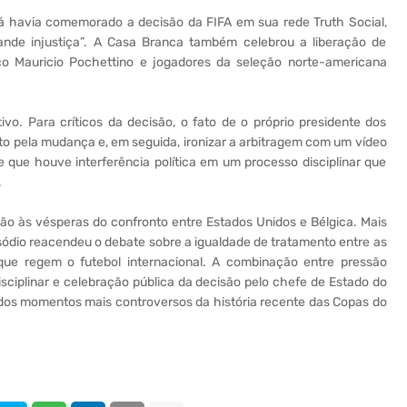
á havia comemorado a decisão da FIFA em sua rede Truth Social,
ande injustiça”. A Casa Branca também celebrou a liberação de
co Mauricio Pochettino e jogadores da seleção norte-americana
ivo. Para críticos da decisão, o fato de o próprio presidente dos
to pela mudança e, em seguida, ironizar a arbitragem com um vídeo
 de que houve interferência política em um processo disciplinar que
.
são às vésperas do confronto entre Estados Unidos e Bélgica. Mais
pisódio reacendeu o debate sobre a igualdade de tratamento entre as
 que regem o futebol internacional. A combinação entre pressão
 disciplinar e celebração pública da decisão pelo chefe de Estado do
os momentos mais controversos da história recente das Copas do