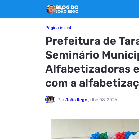
Página inicial
Prefeitura de Ta
Seminário Munici
Alfabetizadoras 
com a alfabetiza
Por
João Rego
julho 08, 2026