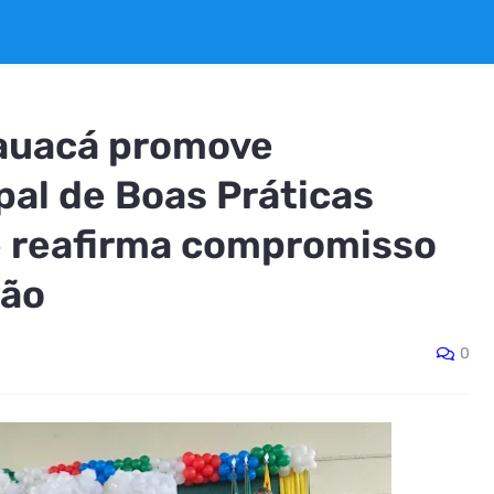
rauacá promove
pal de Boas Práticas
e reafirma compromisso
ção
0