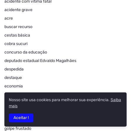
acidente com vítima fatal
acidente grave
acre
buscar recurso
cestas básica
cobra sucuri
concurso da educação
deputado estadual Edvaldo Magalhães
despedida
destaque
economia
educação
Nosso site usa cookies para melhorar sua experiência.
Saiba
ensinamento
mais
fatalidade
Aceitar !
futebol
golpe frustado