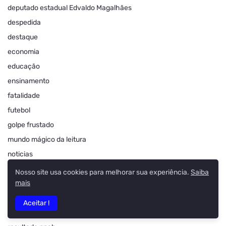
deputado estadual Edvaldo Magalhães
despedida
destaque
economia
educação
ensinamento
fatalidade
futebol
golpe frustado
mundo mágico da leitura
noticias
oportunidade e economia
Nosso site usa cookies para melhorar sua experiência.
Saiba
mais
patriotas
politica
Aceitar !
por meio do site da instituição