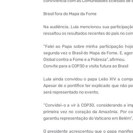
convivência com as Comunidades Eclesiais de B
Brasil fora do Mapa da Fome
Na audiência, Lula mencionou sua participaçã
ressaltou os resultados recentes do país no co
“Falei ao Papa sobre minha participação ho
segunda vez o Brasil do Mapa da Fome. E, ago
Global contra a Fome e a Pobreza”, afirmou.
Convite para a COP30 e visita futura ao Brasil
Lula ainda convidou o papa Leão XIV a comp
Apesar de o pontífice ter explicado que não po
será representado no evento.
“Convidei-o a vir à COP30, considerando a im
primeira vez no coração da Amazônia. Por con
garantiu representação do Vaticano em Belém”, 
O presidente acrescentou que o papa manifest