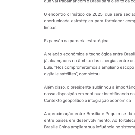
que vai trabalhar com o Brasil para o êxito da c
O encontro climático de 2025, que será sedia
oportunidade estratégica para fortalecer com
limpas.
Expansão da parceria estratégica
A relação econômica e tecnológica entre Brasil
já alcançados no âmbito das sinergias entre os
Lula. “Nos comprometemos a ampliar o escopo 
digital e satélites”, completou.
Além disso, o presidente sublinhou a importân
nossa disposição em continuar identificando n
Contexto geopolítico e integração econômica
A aproximação entre Brasília e Pequim se dá
entre países em desenvolvimento. Ao fortalec
Brasil e China ampliam sua influência no siste