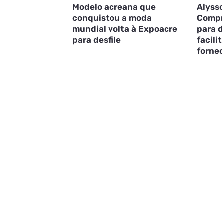
Modelo acreana que
Alyss
conquistou a moda
Compr
mundial volta à Expoacre
para 
para desfile
facili
forne