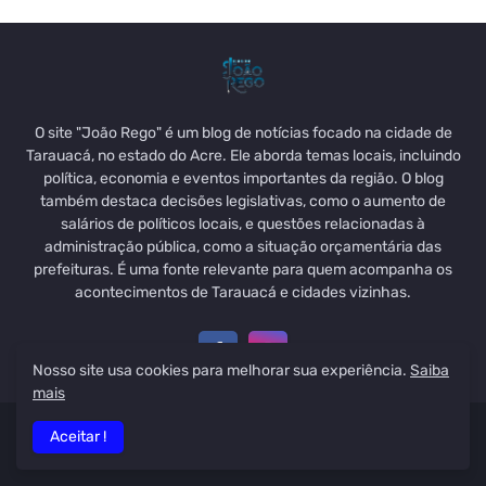
O site "João Rego" é um blog de notícias focado na cidade de
Tarauacá, no estado do Acre. Ele aborda temas locais, incluindo
política, economia e eventos importantes da região. O blog
também destaca decisões legislativas, como o aumento de
salários de políticos locais, e questões relacionadas à
administração pública, como a situação orçamentária das
prefeituras. É uma fonte relevante para quem acompanha os
acontecimentos de Tarauacá e cidades vizinhas.
Nosso site usa cookies para melhorar sua experiência.
Saiba
mais
Aceitar !
Todos os Direitos
Blog do João Rego
| Desenvolvido por Ygo
Designer