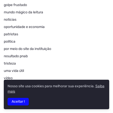
golpe frustado
mundo mágico da leitura
noticias
oportunidade e economia
patriotas
politica
por meio do site da instituição
resultado pnab
tristeza
uma vida útil
vídeo
Nosso site usa cookies para melhorar sua experiência.
Saiba
TOTAL DE VISUALIZAÇÕES DE PÁGINA
mais
Aceitar !
GESTÃO ANTERIOR DE RODRIGO