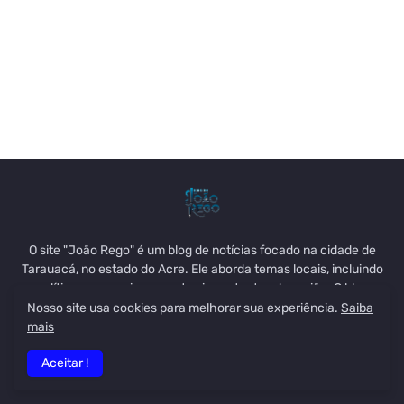
O site "João Rego" é um blog de notícias focado na cidade de
Tarauacá, no estado do Acre. Ele aborda temas locais, incluindo
política, economia e eventos importantes da região. O blog
também destaca decisões legislativas, como o aumento de
Nosso site usa cookies para melhorar sua experiência.
Saiba
salários de políticos locais, e questões relacionadas à
mais
administração pública, como a situação orçamentária das
Aceitar !
prefeituras. É uma fonte relevante para quem acompanha os
acontecimentos de Tarauacá e cidades vizinhas.