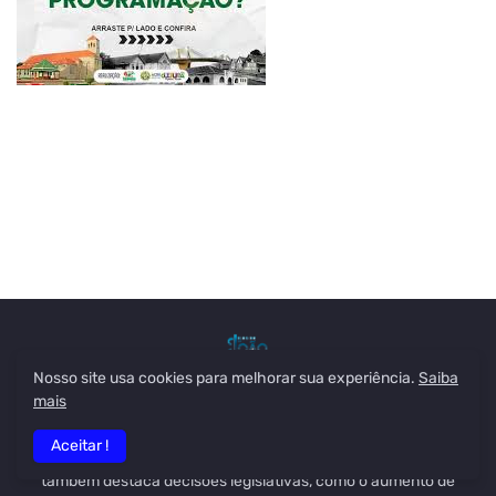
Nosso site usa cookies para melhorar sua experiência.
Saiba
mais
O site "João Rego" é um blog de notícias focado na cidade de
Tarauacá, no estado do Acre. Ele aborda temas locais, incluindo
Aceitar !
política, economia e eventos importantes da região. O blog
também destaca decisões legislativas, como o aumento de