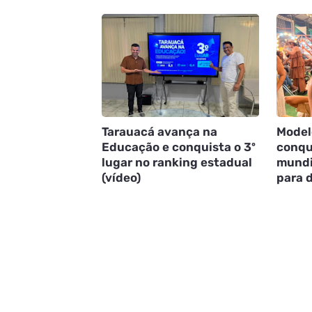
Tarauacá avança na
Model
Educação e conquista o 3º
conqu
lugar no ranking estadual
mundi
(vídeo)
para d