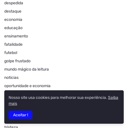
despedida
destaque
economia
educação
ensinamento
fatalidade
futebol
golpe frustado
mundo mágico da leitura
noticias
oportunidade e economia
patriotas
Nosso site usa cookies para melhorar sua experiência.
Saiba
politica
mais
por meio do site da instituição
Aceitar !
resultado pnab
tristeza