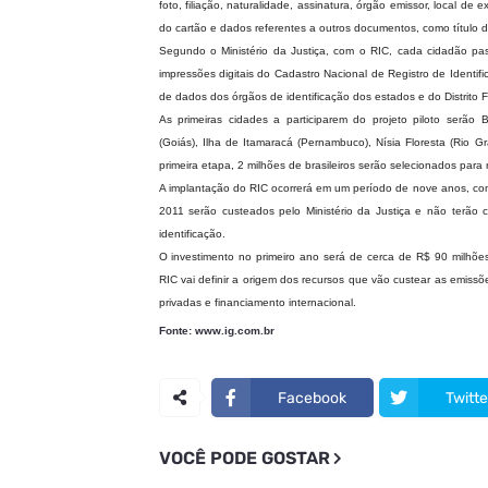
foto, filiação, naturalidade, assinatura, órgão emissor, local de
do cartão e dados referentes a outros documentos, como título de
Segundo o Ministério da Justiça, com o RIC, cada cidadão p
impressões digitais do Cadastro Nacional de Registro de Identif
de dados dos órgãos de identificação dos estados e do Distrito F
As primeiras cidades a participarem do projeto piloto serão Br
(Goiás), Ilha de Itamaracá (Pernambuco), Nísia Floresta (Rio G
primeira etapa, 2 milhões de brasileiros serão selecionados para 
A implantação do RIC ocorrerá em um período de nove anos, com
2011 serão custeados pelo Ministério da Justiça e não terão c
identificação.
O investimento no primeiro ano será de cerca de R$ 90 milhõe
RIC vai definir a origem dos recursos que vão custear as emissões
privadas e financiamento internacional.
Fonte: www.ig.com.br
Facebook
Twitte
VOCÊ PODE GOSTAR