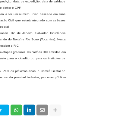
 expedição, data de expedição, data de validade
 eleitor e CPF.
assa a ter um número único baseado em suas
icação Civil, que estará integrado com as bases
ederal.
asília, Rio de Janeiro, Salvador, Hidrolândia
rande do Norte) e Rio Sono (Tocantins). Nesta
receber o RIC.
 etapas graduais. Os cartões RIC emitidos em
usto para o cidadão ou para os institutos de
s. Para os próximos anos, o Comitê Gestor do
, sendo possível, inclusive, parcerias público-
r