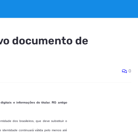
ovo documento de
0
digitais e informações do titular. RG antigo
tidade dos brasileiros, que deve substituir o
 de identidade continuará válida pelo menos até