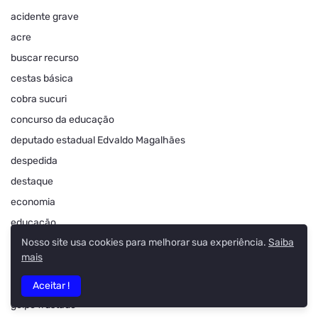
acidente grave
acre
buscar recurso
cestas básica
cobra sucuri
concurso da educação
deputado estadual Edvaldo Magalhães
despedida
destaque
economia
educação
Nosso site usa cookies para melhorar sua experiência.
Saiba
ensinamento
mais
fatalidade
futebol
Aceitar !
golpe frustado